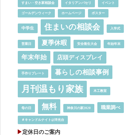
すまい・空き家相談会
イタリアンパセリ
イベント
ゴールデンウィーク
ホームページ
ポスター
住まいの相談会
中学生
入学式
夏季休暇
営業日
安全衛生大会
年始年末
年末年始
店頭ディスプレイ
暮らしの相談事例
手作りプレート
月刊温もり家族
木工教室
無料
職業調べ
母の日
神奈川の家2020
＃キャンドルナイト@洋光台
定休日のご案内