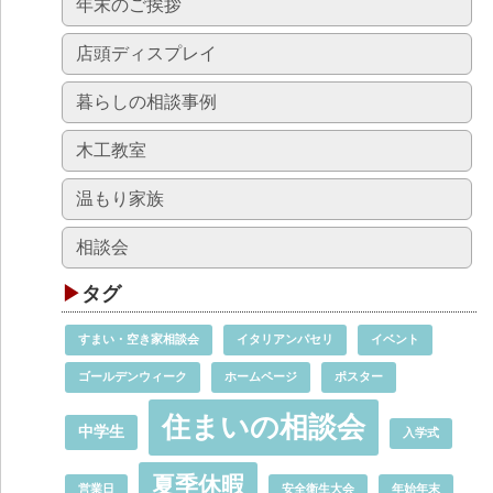
年末のご挨拶
店頭ディスプレイ
暮らしの相談事例
木工教室
温もり家族
相談会
タグ
すまい・空き家相談会
イタリアンパセリ
イベント
ゴールデンウィーク
ホームページ
ポスター
住まいの相談会
中学生
入学式
夏季休暇
営業日
安全衛生大会
年始年末