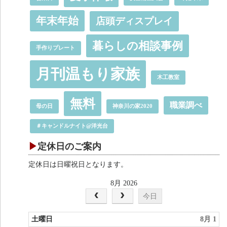
年末年始
店頭ディスプレイ
暮らしの相談事例
手作りプレート
月刊温もり家族
木工教室
無料
職業調べ
母の日
神奈川の家2020
＃キャンドルナイト@洋光台
定休日のご案内
定休日は日曜祝日となります。
8月 2026
今日
土曜日
8月 1