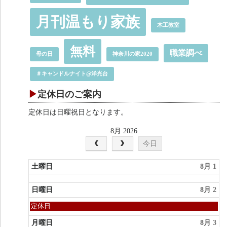
月刊温もり家族
木工教室
無料
職業調べ
母の日
神奈川の家2020
＃キャンドルナイト@洋光台
定休日のご案内
定休日は日曜祝日となります。
8月 2026
今日
土曜日
8月 1
日曜日
8月 2
日
定休日
曜
日,
月曜日
8月 3