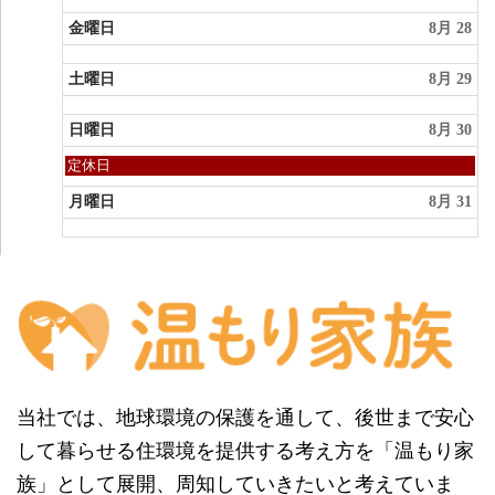
金曜日
8月 28
土曜日
8月 29
日曜日
8月 30
日
定休日
曜
日,
月曜日
8月 31
8
月
30th
2026
当社では、地球環境の保護を通して、後世まで安心
して暮らせる住環境を提供する考え方を「温もり家
族」として展開、周知していきたいと考えていま