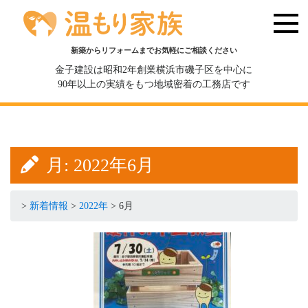
新築からリフォームまでお気軽にご相談ください
金子建設は昭和2年創業横浜市磯子区を中心に
90年以上の実績をもつ地域密着の工務店です
月:
2022年6月
>
新着情報
>
2022年
>
6月