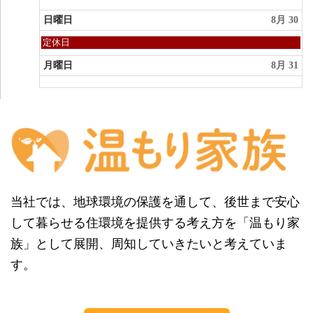
日曜日
8月 30
日
定休日
曜
日,
月曜日
8月 31
8
月
30th
2026
当社では、地球環境の保護を通して、後世まで安心
して暮らせる住環境を提供する考え方を「温もり家
族」として展開、周知していきたいと考えていま
す。