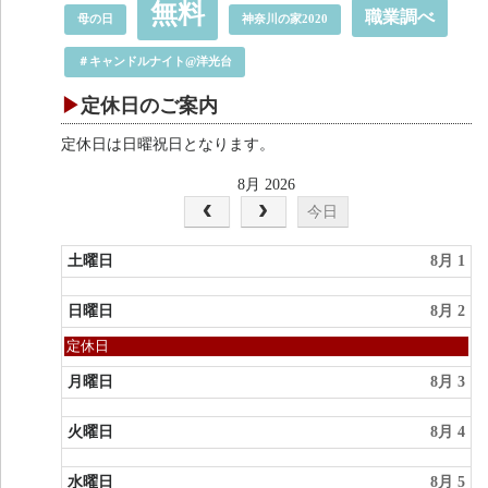
無料
職業調べ
母の日
神奈川の家2020
＃キャンドルナイト@洋光台
定休日のご案内
定休日は日曜祝日となります。
8月 2026
今日
土曜日
8月 1
日曜日
8月 2
日
定休日
曜
日,
月曜日
8月 3
8
月
火曜日
8月 4
2nd
2026
水曜日
8月 5