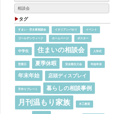
相談会
タグ
すまい・空き家相談会
イタリアンパセリ
イベント
ゴールデンウィーク
ホームページ
ポスター
住まいの相談会
中学生
入学式
夏季休暇
営業日
安全衛生大会
年始年末
年末年始
店頭ディスプレイ
暮らしの相談事例
手作りプレート
月刊温もり家族
木工教室