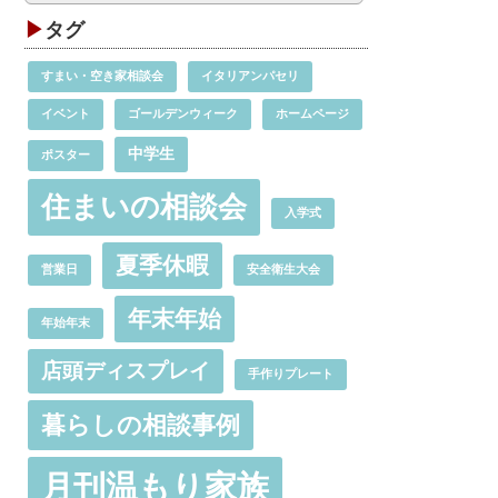
タグ
すまい・空き家相談会
イタリアンパセリ
イベント
ゴールデンウィーク
ホームページ
中学生
ポスター
住まいの相談会
入学式
夏季休暇
営業日
安全衛生大会
年末年始
年始年末
店頭ディスプレイ
手作りプレート
暮らしの相談事例
月刊温もり家族