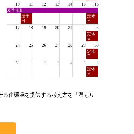
月
日,
10
11
12
13
14
15
16
9th
8
日
夏季休暇
2026
月
曜
火
日
定休
定休
9th
日,
曜
曜
日
日
2026
8
日,
日,
17
18
19
20
21
22
23
月
8
8
日
定休
9th
月
月
曜
日
2026
11th
16th
日,
2026
2026
24
25
26
27
28
29
30
8
日
定休
月
曜
日
23rd
日,
2026
31
1
2
3
4
5
6
8
日
定休
月
曜
日
30th
日,
2026
9
月
6th
せる住環境を提供する考え方を「温もり
2026