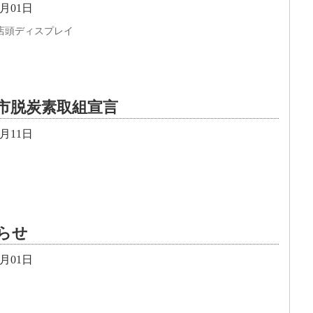
0月01日
店頭ディスプレイ
市脱炭素取組宣言
9月11日
らせ
9月01日