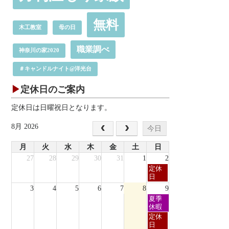
無料
木工教室
母の日
職業調べ
神奈川の家2020
＃キャンドルナイト@洋光台
定休日のご案内
定休日は日曜祝日となります。
8月 2026
今日
月
火
水
木
金
土
日
27
28
29
30
31
1
2
日
定休
曜
日
日,
3
4
5
6
7
8
9
8
日
夏季
月
曜
休暇
2nd
日,
日
定休
2026
8
曜
日