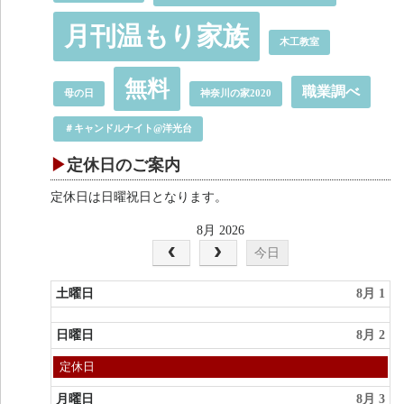
月刊温もり家族
木工教室
無料
職業調べ
母の日
神奈川の家2020
＃キャンドルナイト@洋光台
定休日のご案内
定休日は日曜祝日となります。
8月 2026
今日
土曜日
8月 1
日曜日
8月 2
日
定休日
曜
日,
月曜日
8月 3