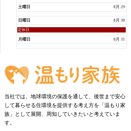
土曜日
8月 29
日曜日
8月 30
日
定休日
曜
日,
月曜日
8月 31
8
月
30th
2026
当社では、地球環境の保護を通して、後世まで安心
して暮らせる住環境を提供する考え方を「温もり家
族」として展開、周知していきたいと考えていま
す。