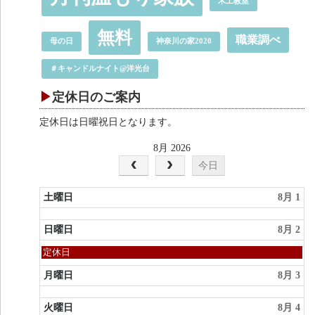
木工教室
無料
職業調べ
母の日
神奈川の家2020
＃キャンドルナイト@洋光台
定休日のご案内
定休日は日曜祝日となります。
8月 2026
今日
土曜日
8月 1
日曜日
8月 2
日
定休日
曜
日,
月曜日
8月 3
8
月
火曜日
8月 4
2nd