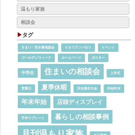
温もり家族
相談会
タグ
すまい・空き家相談会
イタリアンパセリ
イベント
ゴールデンウィーク
ホームページ
ポスター
住まいの相談会
中学生
入学式
夏季休暇
営業日
安全衛生大会
年始年末
年末年始
店頭ディスプレイ
暮らしの相談事例
手作りプレート
月刊温もり家族