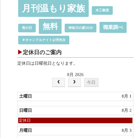
月刊温もり家族
木工教室
無料
職業調べ
母の日
神奈川の家2020
＃キャンドルナイト@洋光台
定休日のご案内
定休日は日曜祝日となります。
8月 2026
今日
土曜日
8月 1
日曜日
8月 2
日
定休日
曜
日,
月曜日
8月 3
8