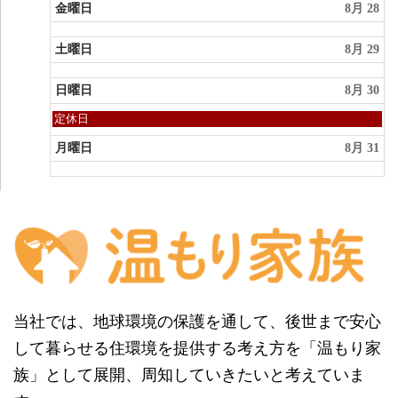
金曜日
8月 28
土曜日
8月 29
日曜日
8月 30
日
定休日
曜
日,
月曜日
8月 31
8
月
30th
2026
当社では、地球環境の保護を通して、後世まで安心
して暮らせる住環境を提供する考え方を「温もり家
族」として展開、周知していきたいと考えていま