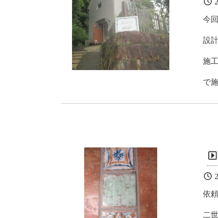
2
今
設
施
で
2
依
二