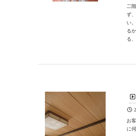
二
ず
い
る
る
2
お
に