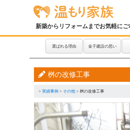
新築からリフォームまでお気軽にご
選ばれる理由
金子建設の思い
桝の改修工事
>
実績事例
>
その他
>
桝の改修工事